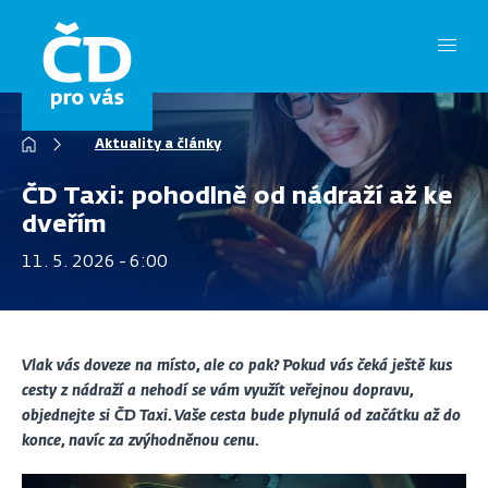
Přejít
k
hlavnímu
obsahu
Drobečková
Aktuality a články
navigace
ČD Taxi: pohodlně od nádraží až ke
dveřím
11. 5. 2026 - 6:00
Vlak vás doveze na místo, ale co pak? Pokud vás čeká ještě kus
cesty z nádraží a nehodí se vám využít veřejnou dopravu,
objednejte si ČD Taxi. Vaše cesta bude plynulá od začátku až do
konce, navíc za zvýhodněnou cenu.