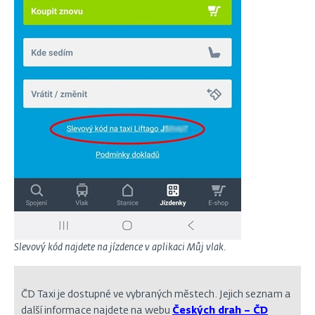
Slevový kód najdete na jízdence v aplikaci Můj vlak.
ČD Taxi je dostupné ve vybraných městech. Jejich seznam a
další informace najdete na webu
Českých drah – ČD