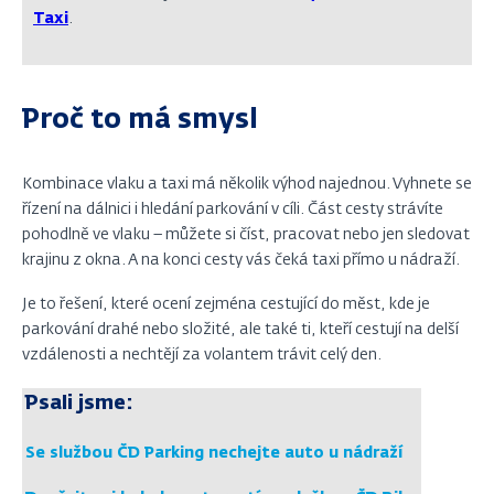
Taxi
.
Proč to má smysl
Kombinace vlaku a taxi má několik výhod najednou. Vyhnete se
řízení na dálnici i hledání parkování v cíli. Část cesty strávíte
pohodlně ve vlaku – můžete si číst, pracovat nebo jen sledovat
krajinu z okna. A na konci cesty vás čeká taxi přímo u nádraží.
Je to řešení, které ocení zejména cestující do měst, kde je
parkování drahé nebo složité, ale také ti, kteří cestují na delší
vzdálenosti a nechtějí za volantem trávit celý den.
Psali jsme:
Se službou ČD Parking nechejte auto u nádraží