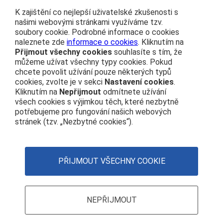
K zajištění co nejlepší uživatelské zkušenosti s
Kontakt na redakci
Další webové stránky
našimi webovými stránkami využíváme tzv.
soubory cookie. Podrobné informace o cookies
info@cdprovas.cz
Můj vláček
naleznete zde
informace o cookies
. Kliknutím na
ČD nostalgie
Přijmout všechny cookies
souhlasíte s tím, že
Vydavatel
Vlakem na výlet
můžeme užívat všechny typy cookies. Pokud
České dráhy, a.s.
chcete povolit užívání pouze některých typů
České dráhy
nábřeží Ludvíka Svobody 1222
cookies, zvolte je v sekci
Nastavení cookies
.
Osobní přeprava
110 15 Praha 1
Kliknutím na
Nepřijmout
odmítnete užívání
všech cookies s výjimkou těch, které nezbytně
IČO: 70994226
potřebujeme pro fungování našich webových
stránek (tzv. „Nezbytné cookies“).
Navigace
ČD na sociálních sítích
Čím se řídíme
Twitter
Nastavení cookies
Zásady používání cookies
PŘIJMOUT VŠECHNY COOKIE
Youtube
Facebook
Instagram
NEPŘIJMOUT