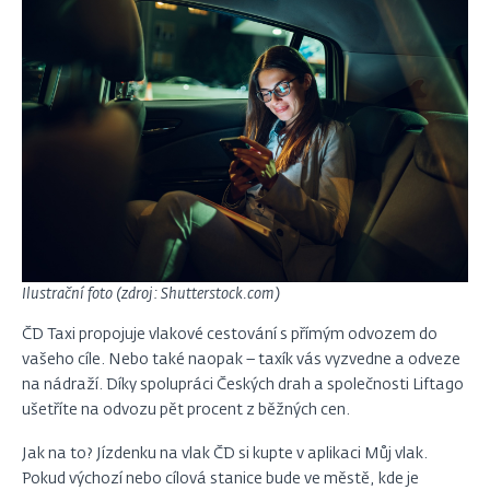
Ilustrační foto (zdroj: Shutterstock.com)
ČD Taxi propojuje vlakové cestování s přímým odvozem do
vašeho cíle. Nebo také naopak – taxík vás vyzvedne a odveze
na nádraží. Díky spolupráci Českých drah a společnosti Liftago
ušetříte na odvozu pět procent z běžných cen.
Jak na to? Jízdenku na vlak ČD si kupte v aplikaci Můj vlak.
Pokud výchozí nebo cílová stanice bude ve městě, kde je