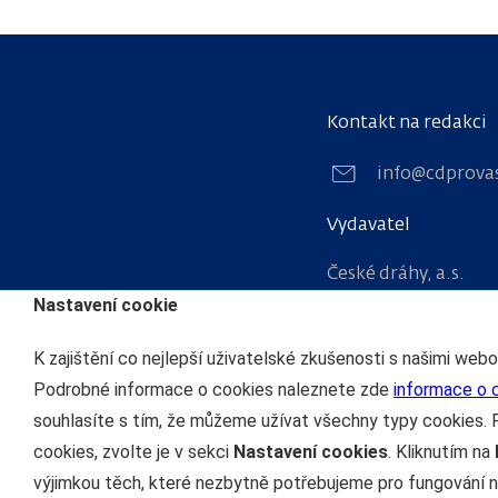
Kontakt na redakci
info@cdprova
Vydavatel
České dráhy, a.s.
Nastavení cookie
nábřeží Ludvíka Sv
110 15 Praha 1
K zajištění co nejlepší uživatelské zkušenosti s našimi web
IČO: 70994226
Podrobné informace o cookies naleznete zde
informace o 
souhlasíte s tím, že můžeme užívat všechny typy cookies. 
cookies, zvolte je v sekci
Nastavení cookies
. Kliknutím na
výjimkou těch, které nezbytně potřebujeme pro fungování n