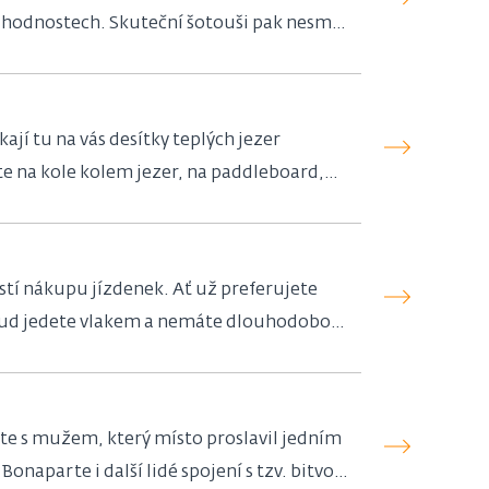
tihodnostech. Skuteční šotouši pak nesmí
 Už jste někdy viděli například obrněný
jí tu na vás desítky teplých jezer
te na kole kolem jezer, na paddleboard,
ce hor a vody.
tí nákupu jízdenek. Ať už preferujete
pokud jedete vlakem a nemáte dlouhodobou
níte s mužem, který místo proslavil jedním
onaparte i další lidé spojení s tzv. bitvou