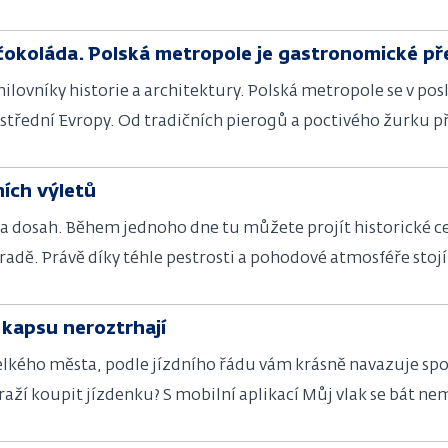
ci historie, ale také fanoušci moderních technologií.
 i čokoláda. Polská metropole je gastronomické p
milovníky historie a architektury. Polská metropole se v pos
třední Evropy. Od tradičních pierogů a poctivého žurku př
ak chutná současná Varšava.
ních výletů
na dosah. Během jednoho dne tu můžete projít historické 
řehradě. Právě díky téhle pestrosti a pohodové atmosféře stojí
 kapsu neroztrhají
velkého města, podle jízdního řádu vám krásně navazuje spo
ží koupit jízdenku? S mobilní aplikací Můj vlak se bát ne