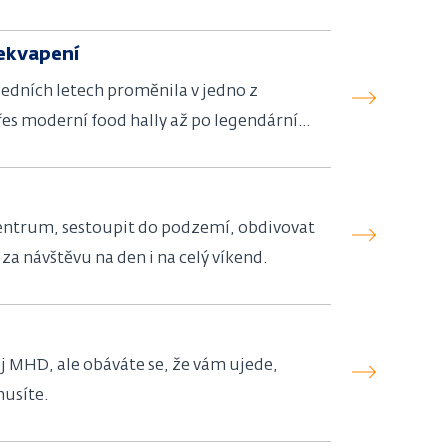
řekvapení
ledních letech proměnila v jedno z
es moderní food hally až po legendární
centrum, sestoupit do podzemí, obdivovat
 za návštěvu na den i na celý víkend.
j MHD, ale obáváte se, že vám ujede,
musíte.