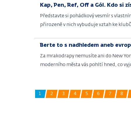
Kap, Pen, Ref, Off a Gól. Kdo si zí
Představte si pohádkový vesmír s vlastní
přirozeně v nich vybuduje vztah ke klubů
asociace a dnes naplno žije na stadionech 
Berte to s nadhledem aneb evro
Za mrakodrapy nemusíte ani do New Yorku,
moderního města vás pohltí hned, co vyjd
právě nad polským hlavním městem se tyčí
1
2
3
4
5
6
7
8
Aktuální
Page
Page
Page
Page
Page
Page
Pag
stránka