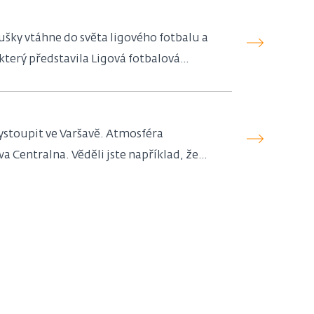
ušky vtáhne do světa ligového fotbalu a
který představila Ligová fotbalová
vystoupit ve Varšavě. Atmosféra
 Centralna. Věděli jste například, že
tný!