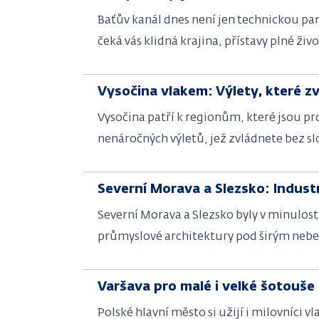
Baťův kanál dnes není jen technickou pa
čeká vás klidná krajina, přístavy plné živ
Vysočina vlakem: Výlety, které z
Vysočina patří k regionům, které jsou pr
nenáročných výletů, jež zvládnete bez slo
Severní Morava a Slezsko: Industr
Severní Morava a Slezsko byly v minulost
průmyslové architektury pod širým nebem.
konstrukcí vytvářejí fascinující kontras
Varšava pro malé i velké šotouše
Polské hlavní město si užijí i milovníci 