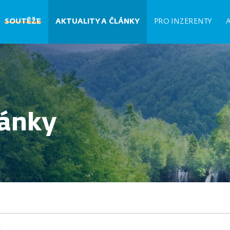
Hlavní
SOUTĚŽE
AKTUALITY A ČLÁNKY
PRO INZERENTY
navigace
lánky
l