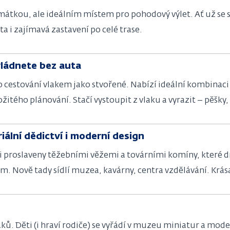
mátkou, ale ideálním místem pro pohodový výlet. Ať už se s
ota i zajímavá zastavení po celé trase.
vládnete bez auta
o cestování vlakem jako stvořené. Nabízí ideální kombinaci 
žitého plánování. Stačí vystoupit z vlaku a vyrazit – pěšky
iální dědictví i moderní design
i proslaveny těžebními věžemi a továrními komíny, které dn
 Nově tady sídlí muzea, kavárny, centra vzdělávání. Krása
t mezi technikou, přírodou a člověkem.
vlaků. Děti (i hraví rodiče) se vyřádí v muzeu miniatur a mod