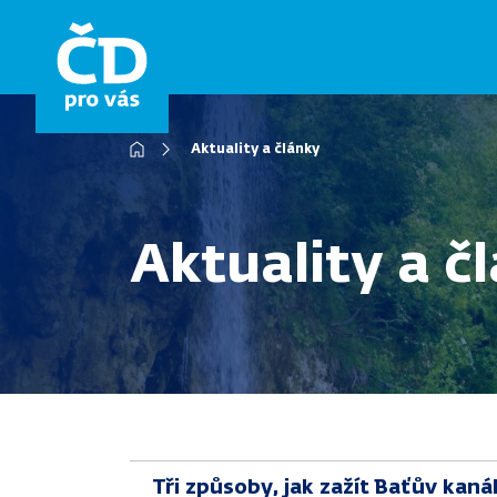
Přejít
k
hlavnímu
obsahu
Aktuality a články
Drobečková
navigace
Aktuality a č
Tři způsoby, jak zažít Baťův kaná