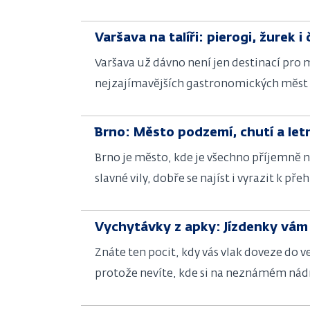
tří císařů. Vychutnají si ji nejen milovní
Varšava na talíři: pierogi, žurek
Varšava už dávno není jen destinací pro 
nejzajímavějších gastronomických měst s
čokoládu Wedel – vyrazili jsme zjistit, j
Brno: Město podzemí, chutí a let
Brno je město, kde je všechno příjemně 
slavné vily, dobře se najíst i vyrazit k p
Vychytávky z apky: Jízdenky vám
Znáte ten pocit, kdy vás vlak doveze do 
protože nevíte, kde si na neznámém nádra