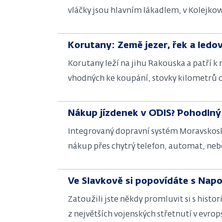
vláčky jsou hlavním lákadlem, v Kolejko
vynechat Stacja muzeum umístěné přímo v
vlak?
Korutany: Země jezer, řek a ledo
Korutany leží na jihu Rakouska a patří k
vhodných ke koupání, stovky kilometrů cy
nebo na túru k největšímu ledovci Výcho
Nákup jízdenek v ODIS? Pohodlný
Integrovaný dopravní systém Moravskosle
nákup přes chytrý telefon, automat, neb
ani 24hodinovou jízdenku?
Ve Slavkově si popovídáte s Nap
Zatoužili jste někdy promluvit si s hist
z největších vojenských střetnutí v evrop