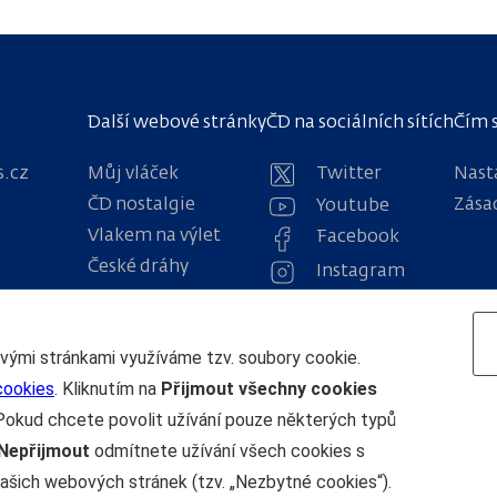
Další webové stránky
ČD na sociálních sítích
Čím 
s.cz
Můj vláček
Twitter
Nast
ČD nostalgie
Zása
Youtube
Vlakem na výlet
Facebook
České dráhy
Instagram
Osobní přeprava
obody 1222
Navigace
ovými stránkami využíváme tzv. soubory cookie.
cookies
. Kliknutím na
Přijmout všechny cookies
Pokud chcete povolit užívání pouze některých typů
Nepřijmout
odmítnete užívání všech cookies s
ašich webových stránek (tzv. „Nezbytné cookies“).