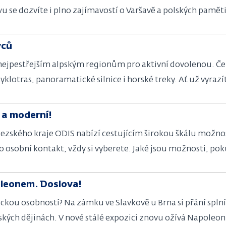
wu se dozvíte i plno zajímavostí o Varšavě a polských pamě
 budově bývalého hlavního nádraží a na jeho nástupištích.
vců
 nejpestřejším alpským regionům pro aktivní dovolenou. Čeka
klotras, panoramatické silnice i horské treky. Ať už vyrazí
dních Alp, pokaždé vás bude doprovázet jedinečná kombina
 a moderní!
zského kraje ODIS nabízí cestujícím širokou škálu možnos
o osobní kontakt, vždy si vyberete. Jaké jsou možnosti, 
oleonem. Doslova!
orickou osobností? Na zámku ve Slavkově u Brna si přání spl
ských dějinách. V nové stálé expozici znovu ožívá Napoleon B