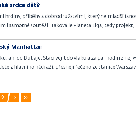
ská srdce dětí?
mi hrdiny, příběhy a dobrodružstvími, který nejmladší fano
m i samotné soutěži. Taková je Planeta Liga, tedy projekt, 
i v online prostředí.
pský Manhattan
 ani do Dubaje. Stačí vejít do vlaku a za pár hodin z něj 
ete z hlavního nádraží, přesněji řečeno ze stanice Warszawa
 nejvyšší budova v celé Evropské unii? Výhled je z ní úchva
9
Další
Poslední
e
Page