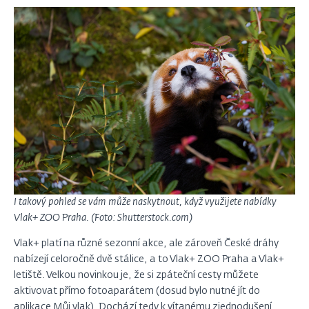
I takový pohled se vám může naskytnout, když využijete nabídky
Vlak+ ZOO Praha. (Foto: Shutterstock.com)
Vlak+ platí na různé sezonní akce, ale zároveň České dráhy
nabízejí celoročně dvě stálice, a to Vlak+ ZOO Praha a Vlak+
letiště. Velkou novinkou je, že si zpáteční cesty můžete
aktivovat přímo fotoaparátem (dosud bylo nutné jít do
aplikace Můj vlak). Dochází tedy k vítanému zjednodušení.