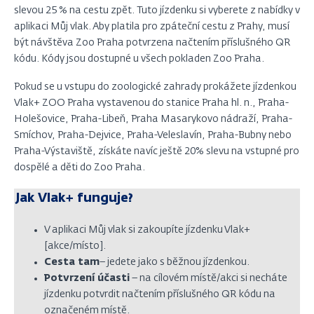
slevou 25 % na cestu zpět. Tuto jízdenku si vyberete z nabídky v
aplikaci Můj vlak. Aby platila pro zpáteční cestu z Prahy, musí
být návštěva Zoo Praha potvrzena načtením příslušného QR
kódu. Kódy jsou dostupné u všech pokladen Zoo Praha.
Pokud se u vstupu do zoologické zahrady prokážete jízdenkou
Vlak+ ZOO Praha vystavenou do stanice Praha hl. n., Praha-
Holešovice, Praha-Libeň, Praha Masarykovo nádraží, Praha-
Smíchov, Praha-Dejvice, Praha-Veleslavín, Praha-Bubny nebo
Praha-Výstaviště, získáte navíc ještě 20% slevu na vstupné pro
dospělé a děti do Zoo Praha.
Jak Vlak+ funguje?
V aplikaci M
ů
j vlak si zakoupíte jízdenku Vlak+
[akce/místo].
Cesta tam
–
jedete jako s běžnou jízdenkou.
Potvrzen
í
úč
asti
–
na cílovém místě/akci si necháte
jízdenku potvrdit načtením příslušného QR kódu na
označeném místě.