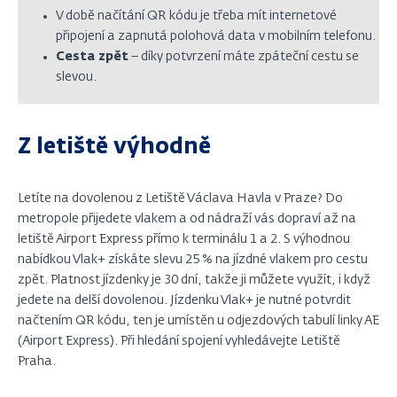
V dob
ě
na
čí
t
á
n
í
QR k
ó
du je třeba mít internetové
připojení a zapnutá polohová data v mobilním telefonu.
Cesta zp
ě
t
–
d
í
ky potvrzení máte zpáteční cestu se
slevou.
Z letiště výhodně
Letíte na dovolenou z Letiště Václava Havla v Praze? Do
metropole přijedete vlakem a od nádraží vás dopraví až na
letiště Airport Express přímo k terminálu 1 a 2. S výhodnou
nabídkou Vlak+ získáte slevu 25 % na jízdné vlakem pro cestu
zpět. Platnost jízdenky je 30 dní, takže ji můžete využít, i když
jedete na delší dovolenou. Jízdenku Vlak+ je nutné potvrdit
načtením QR kódu, ten je umístěn u odjezdových tabulí linky AE
(Airport Express). Při hledání spojení vyhledávejte Letiště
Praha.