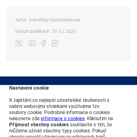
Autor: Františka Haisl Vidnerová
Datum publikace:
29. 12. 2025
Nastavení cookie
K zajištění co nejlepší uživatelské zkušenosti s
Kontakt na redakci
Další webové stránky
našimi webovými stránkami využíváme tzv.
soubory cookie. Podrobné informace o cookies
info@cdprovas.cz
Můj vláček
naleznete zde
informace o cookies
. Kliknutím na
ČD nostalgie
Přijmout všechny cookies
souhlasíte s tím, že
Vydavatel
Vlakem na výlet
můžeme užívat všechny typy cookies. Pokud
České dráhy, a.s.
chcete povolit užívání pouze některých typů