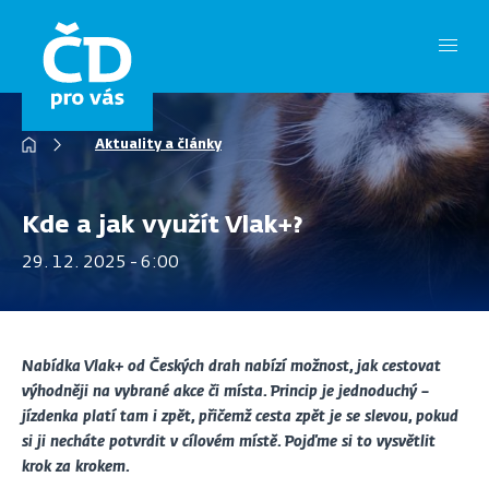
Přejít
k
hlavnímu
obsahu
Drobečková
Aktuality a články
navigace
Kde a jak využít Vlak+?
29. 12. 2025 - 6:00
Nabídka Vlak+ od Českých drah nabízí možnost, jak cestovat
výhodněji na vybrané akce či místa. Princip je jednoduchý –
jízdenka platí tam i zpět, přičemž cesta zpět je se slevou, pokud
si ji necháte potvrdit v cílovém místě. Pojďme si to vysvětlit
krok za krokem.