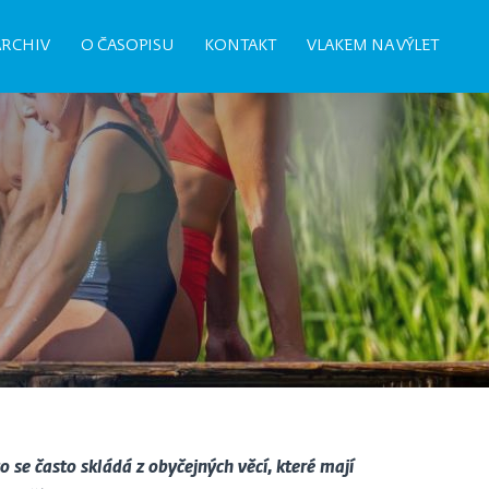
ARCHIV
O ČASOPISU
KONTAKT
VLAKEM NA VÝLET
 se často skládá z obyčejných věcí, které mají