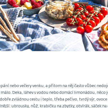
oupání nebo večery venku, a přitom na něj často vůbec nedo
ačí málo. Deka, láhev s vodou nebo domácí limonádou, něco j
 dobře zvládnou cestu i teplo, třeba pečivo, tvrdý sýr, ovoce 
lnější: ubrousky, nůž, krabičku na zbytky, otvírák, sáček 