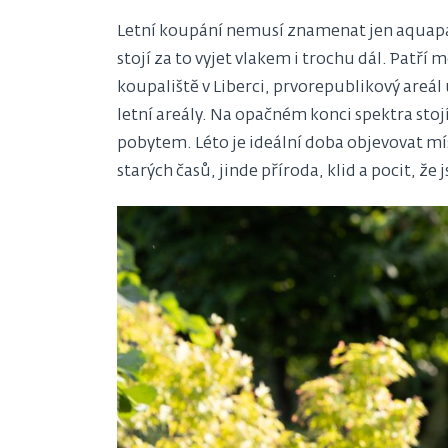
Letní koupání nemusí znamenat jen aquapark
stojí za to vyjet vlakem i trochu dál. Patří 
koupaliště v Liberci, prvorepublikový areá
letní areály. Na opačném konci spektra stojí
pobytem. Léto je ideální doba objevovat mís
starých časů, jinde příroda, klid a pocit, že 