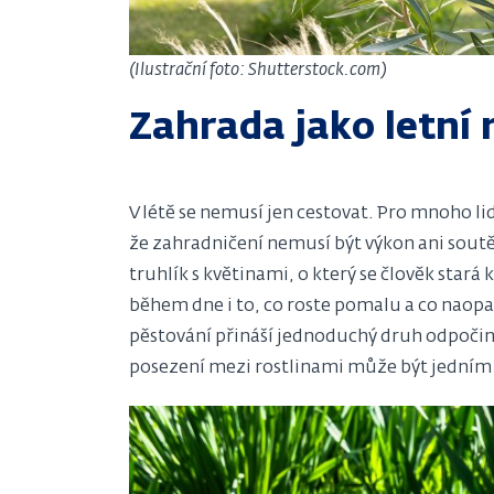
(Ilustrační foto: Shutterstock.com)
Zahrada jako letní r
V létě se nemusí jen cestovat. Pro mnoho li
že zahradničení nemusí být výkon ani soutěž
truhlík s květinami, o který se člověk stará 
během dne i to, co roste pomalu a co naop
pěstování přináší jednoduchý druh odpočinku
posezení mezi rostlinami může být jedním z 