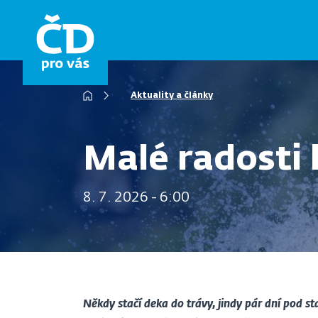
Přejít
k
hlavnímu
obsahu
Aktuality a články
Drobečková
navigace
Malé radosti 
8. 7. 2026 - 6:00
Někdy stačí deka do trávy, jindy pár dní pod s