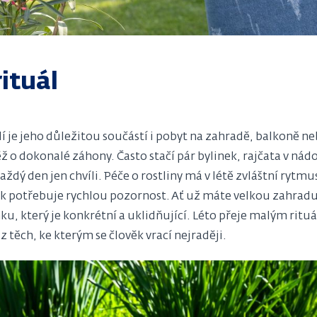
ituál
dí je jeho důležitou součástí i pobyt na zahradě, balkoně n
 o dokonalé záhony. Často stačí pár bylinek, rajčata v nád
každý den jen chvíli. Péče o rostliny má v létě zvláštní rytmu
ak potřebuje rychlou pozornost. Ať už máte velkou zahradu
, který je konkrétní a uklidňující. Léto přeje malým rituá
těch, ke kterým se člověk vrací nejraději.