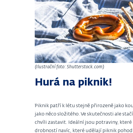
(Ilustrační foto: Shutterstock.com)
Hurá na piknik!
Piknik patří k létu stejně přirozeně jako k
jako něco složitého. Ve skutečnosti ale st
chvíli zastavit. Ideální jsou potraviny, které
drobností navíc, které udělají piknik pohod