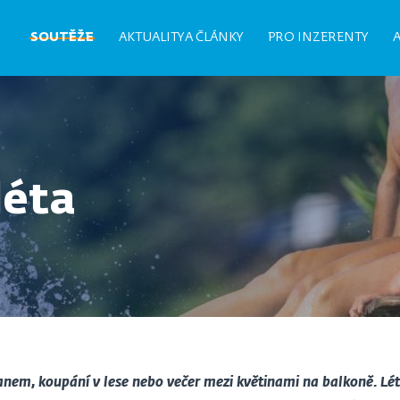
Hlavní
SOUTĚŽE
AKTUALITY A ČLÁNKY
PRO INZERENTY
navigace
léta
tanem, koupání v lese nebo večer mezi květinami na balkoně. Léto