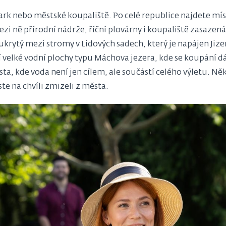
 nebo městské koupaliště. Po celé republice najdete místa
mezi ně přírodní nádrže, říční plovárny i koupaliště zasazená
l ukrytý mezi stromy v Lidových sadech, který je napájen Ji
 velké vodní plochy typu Máchova jezera, kde se koupání dá s
ta, kde voda není jen cílem, ale součástí celého výletu. Ně
jste na chvíli zmizeli z města.