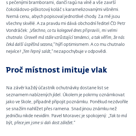
s pečenými bramborami, dančí ragú na víně a vše završí
čokoládovo-piškotový koláč s karamelizovanými višněmi.
Nemá cenu, abych popisoval jednotlivé chody. Za mě jsou
všechny skvělé. A za pravdu mi dává obchodní ředitel ČD Petr
Vondráček:
„Všechno, co tu kolegové dnes připravili, mi velmi
chutnalo. Úroveň má stále vzrůstající tendenci, a tak věřím, že nás
čeká další úspěšná sezona,“
hýří optimismem. A co mu chutnalo
nejvíce?
„Ten řepný salát,“
nezapochybuje v odpovědi.
Proč místnost imituje vlak
Na závěr každý účastník ochutnávky dostane list se
seznamem nabízených jídel. Úkolem je pokrmy oznámkovat
jako ve škole, případně připojit poznámku. Poněkud nezdvořile
se snažím nahlížet přes ramena. Snad jinou známku než
jedničku nikde nevidím. Pavel Moravec je spokojený:
„Tak to má
být, přece jen jsme si dali dost záležet.“