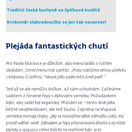
Tradiční česká kuchyně ve špičkové kvalitě
Krokoměr vlakvedoucího se jen tak nezastaví
Plejáda fantastických chutí
Pro Pavla Moravce je důležité, aby menu ladilo s ročním
obdobím. Zimní menu má zahřát:
„Proto nabízíme zelnou polévku
s klobásou či zvěřinu. Takové jídlo podle mě k zimě patří.“
Teď už se ale nemůžu dočkat, až sám ochutnám. Začínáme
salátem z červené řepy s dýňovými semínky. Požadavkem
bylo, aby salát byl veganský. Přiznám se – tento druh jídla
běžně nevyhledávám, ale teď žasnu. Zejména ta křupavá
semínka nemají chybu.
„My se nesnažíme dělat náhražku jídla, my
prostě udělali salát. Základem je řepa připravovaná dlouho a za nízké
teploty a spojuje ji crème fraîche na rostlinné bázi. Je to