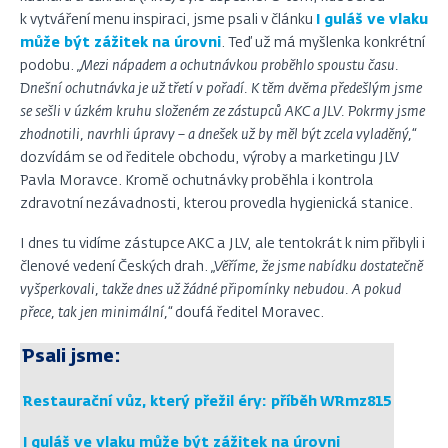
k vytváření menu inspiraci, jsme psali v článku
I guláš ve vlaku
může být zážitek na úrovni
. Teď už má myšlenka konkrétní
podobu.
„Mezi nápadem a ochutnávkou proběhlo spoustu času.
Dnešní ochutnávka je už třetí v pořadí. K těm dvěma předešlým jsme
se sešli v úzkém kruhu složeném ze zástupců AKC a JLV. Pokrmy jsme
zhodnotili, navrhli úpravy – a dnešek už by měl být zcela vyladěný,“
dozvídám se od ředitele obchodu, výroby a marketingu JLV
Pavla Moravce. Kromě ochutnávky proběhla i kontrola
zdravotní nezávadnosti, kterou provedla hygienická stanice.
I dnes tu vidíme zástupce AKC a JLV, ale tentokrát k nim přibyli i
členové vedení Českých drah.
„Věříme, že jsme nabídku dostatečně
vyšperkovali, takže dnes už žádné připomínky nebudou. A pokud
přece, tak jen minimální,“
doufá ředitel Moravec.
Psali jsme:
Restaurační vůz, který přežil éry: příběh WRmz815
I guláš ve vlaku může být zážitek na úrovni