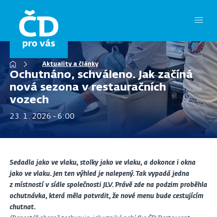
Přejít
k
hlavnímu
obsahu
Drobečková
Aktuality a články
navigace
Ochutnáno, schváleno. Jak začíná
nová sezona v restauračních
vozech
23. 1. 2026 - 6:00
Sedadla jako ve vlaku, stolky jako ve vlaku, a dokonce i okna
jako ve vlaku. Jen ten výhled je nalepený. Tak vypadá jedna
z místností v sídle společnosti JLV. Právě zde na podzim proběhla
ochutnávka, která měla potvrdit, že nové menu bude cestujícím
chutnat.