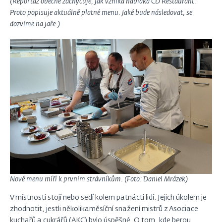
(Reportáž obecně zachycuje, jak vzniká nabídka ČD Restaurant.
Proto popisuje aktuálně platné menu. Jaké bude následovat, se
dozvíme na jaře.)
Nové menu míří k prvním strávníkům. (Foto: Daniel Mrázek)
V místnosti stojí nebo sedí kolem patnácti lidí. Jejich úkolem je
zhodnotit, jestli několikaměsíční snažení mistrů z Asociace
kuchařů a cukrářů (AKC) bylo úspěšné. O tom, kde berou