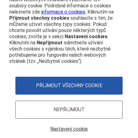
soubory cookie. Podrobné informace o cookies
info@cdprovas.cz
Můj vláček
naleznete zde
informace o cookies
. Kliknutím na
ČD nostalgie
Přijmout všechny cookies
souhlasíte s tím, že
Vydavatel
Vlakem na výlet
můžeme užívat všechny typy cookies. Pokud
České dráhy, a.s.
chcete povolit užívání pouze některých typů
České dráhy
nábřeží Ludvíka Svobody 1222
cookies, zvolte je v sekci
Nastavení cookies
.
Osobní přeprava
110 15 Praha 1
Kliknutím na
Nepřijmout
odmítnete užívání
všech cookies s výjimkou těch, které nezbytně
IČO: 70994226
potřebujeme pro fungování našich webových
stránek (tzv. „Nezbytné cookies“).
Navigace
ČD na sociálních sítích
Čím se řídíme
Twitter
Nastavení cookies
Zásady používání cookies
PŘIJMOUT VŠECHNY COOKIE
Youtube
Facebook
Instagram
NEPŘIJMOUT
Nastavení cookie