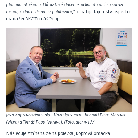
plnohodnotné jídlo. Důraz také klademe na kvalitu našich surovin,
nic například neděláme z polotovarů,“
odhaluje tajemství úspěchu
manažer AKC Tomáš Popp.
Jako v opravdovém vlaku. Novinku v menu hodnotí Pavel Moravec
(vlevo) a Tomáš Popp (vpravo). (Foto: archiv JLV)
Následuje zmíněná zelná polévka, koprová omáčka