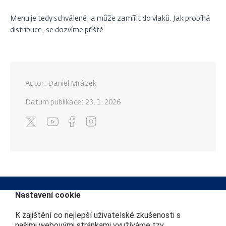
Menu je tedy schválené, a může zamířit do vlaků. Jak probíhá
distribuce, se dozvíme příště.
Autor: Daniel Mrázek
Datum publikace:
23. 1. 2026
Nastavení cookie
K zajištění co nejlepší uživatelské zkušenosti s
Kontakt na redakci
Další webové stránky
našimi webovými stránkami využíváme tzv.