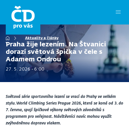
Přejít
k
hlavnímu
obsahu
Drobečková
Aktuality a články
navigace
Praha žije lezením. Na Štvanici
dorazí světová špička v čele s
Adamem Ondrou
27. 5. 2026 - 6:00
Světová série sportovního lezení se vrací do Prahy ve velkém
stylu. World Climbing Series Prague 2026, která se koná od 3. do
7. června, spojí špičkové výkony světových závodníků s
programem pro veřejnost. Návštěvníci navíc mohou využít
zvýhodněnou dopravu vlakem.