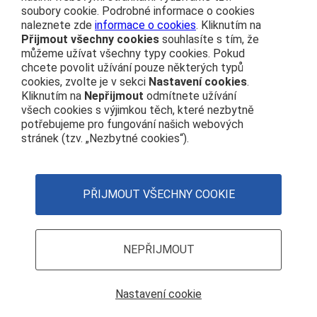
soubory cookie. Podrobné informace o cookies
info@cdprovas.cz
Můj vláček
naleznete zde
informace o cookies
. Kliknutím na
ČD nostalgie
Přijmout všechny cookies
souhlasíte s tím, že
Vydavatel
Vlakem na výlet
můžeme užívat všechny typy cookies. Pokud
České dráhy, a.s.
chcete povolit užívání pouze některých typů
České dráhy
nábřeží Ludvíka Svobody 1222
cookies, zvolte je v sekci
Nastavení cookies
.
Osobní přeprava
110 15 Praha 1
Kliknutím na
Nepřijmout
odmítnete užívání
všech cookies s výjimkou těch, které nezbytně
IČO: 70994226
potřebujeme pro fungování našich webových
stránek (tzv. „Nezbytné cookies“).
Navigace
ČD na sociálních sítích
Čím se řídíme
Twitter
Nastavení cookies
Zásady používání cookies
PŘIJMOUT VŠECHNY COOKIE
Youtube
Facebook
Instagram
NEPŘIJMOUT
Nastavení cookie
© České dráhy, a.s., 2024