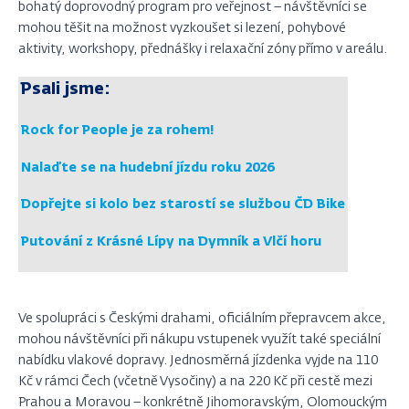
bohatý doprovodný program pro veřejnost – návštěvníci se
mohou těšit na možnost vyzkoušet si lezení, pohybové
aktivity, workshopy, přednášky i relaxační zóny přímo v areálu.
Psali jsme:
Rock for People je za rohem!
Nalaďte se na hudební jízdu roku 2026
Dopřejte si kolo bez starostí se službou ČD Bike
Putování z Krásné Lípy na Dymník a Vlčí horu
Ve spolupráci s Českými drahami, oficiálním přepravcem akce,
mohou návštěvníci při nákupu vstupenek využít také speciální
nabídku vlakové dopravy. Jednosměrná jízdenka vyjde na 110
Kč v rámci Čech (včetně Vysočiny) a na 220 Kč při cestě mezi
Prahou a Moravou – konkrétně Jihomoravským, Olomouckým