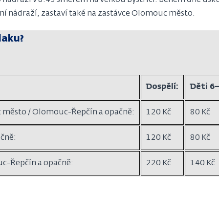
nádraží v 8:45 směrem na Velkou Bystřici. Během dne uskut
vní nádraží, zastaví také na zastávce Olomouc město.
laku?
Dospělí:
Děti 6–
uc město / Olomouc-Řepčín a opačně:
120 Kč
80 Kč
ačně:
120 Kč
80 Kč
uc-Řepčín a opačně:
220 Kč
140 Kč