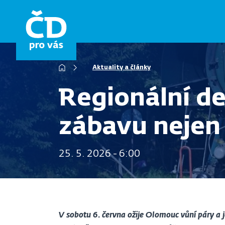
Přejít
k
hlavnímu
obsahu
Drobečková
Aktuality a články
navigace
Regionální d
zábavu nejen 
25. 5. 2026 - 6:00
V sobotu 6. června ožije Olomouc vůní páry a 