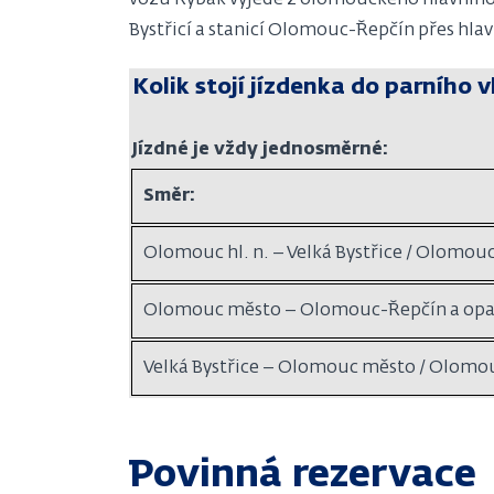
vozů Rybák vyjede z olomouckého hlavního 
Bystřicí a stanicí Olomouc-Řepčín přes hla
Kolik stojí jízdenka do parního v
Jízdné je vždy jednosměrné:
Směr:
Olomouc hl. n. – Velká Bystřice / Olomo
Olomouc město – Olomouc-Řepčín a op
Velká Bystřice – Olomouc město / Olomo
Povinná rezervace