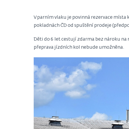
V parním vlaku je povinná rezervace místa 
pokladnách ČD od spuštění prodeje (předpo
Děti do 6 let cestují zdarma bez nároku na
přeprava jízdních kol nebude umožněna.