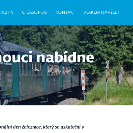
ARCHIV
O ČASOPISU
KONTAKT
VLAKEM NA VÝLET
mouci nabídne
ální den železnice, který se uskuteční v