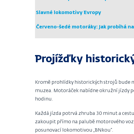
Slavné lokomotivy Evropy
Červeno-šedé motoráky: Jak probíhá na
Projížďky histori
Kromě prohlídky historických strojů bude
muzea. Motoráček nabídne okružní jízdy po 
hodinu.
Každá jízda potrvá zhruba 30 minut a cestuj
zakoupit přímo na palubě motorového vozu
posunovací lokomotivou „BNkou“.