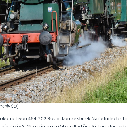
archiv ČD)
rní lokomotivou 464.202 Rosničkou ze sbírek Národního te