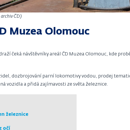
: archiv ČD)
ČD Muzea Olomouc
draží čeká návštěvníky areál ČD Muzea Olomouc, kde probě
ozidel, dozbrojování parní lokomotivy vodou, prodej temat
á vozidla a přidá zajímavosti ze světa železnice.
en železnice
z očí