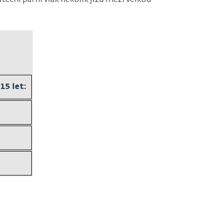
eční parní vlak několik jízd mezi Velkou
15 let: