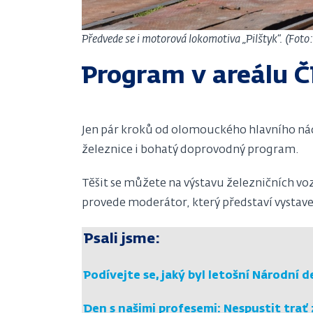
Předvede se i motorová lokomotiva „Pilštyk“. (Foto
Program v areálu 
Jen pár kroků od olomouckého hlavního ná
železnice i bohatý doprovodný program.
Těšit se můžete na výstavu železničních v
provede moderátor, který představí vystaven
Psali jsme:
Podívejte se, jaký byl letošní Národní d
Den s našimi profesemi: Nespustit trať 