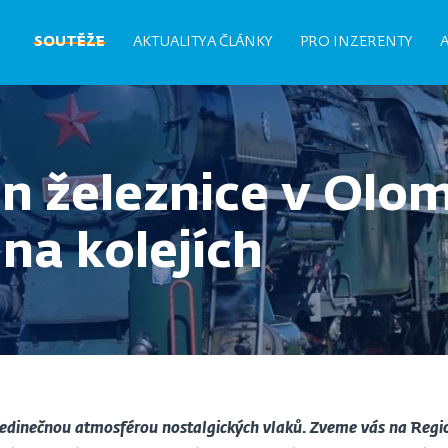
Hlavní
SOUTĚŽE
AKTUALITY A ČLÁNKY
PRO INZERENTY
navigace
en železnice v Olo
na kolejích
jedinečnou atmosférou nostalgických vlaků. Zveme vás na Region