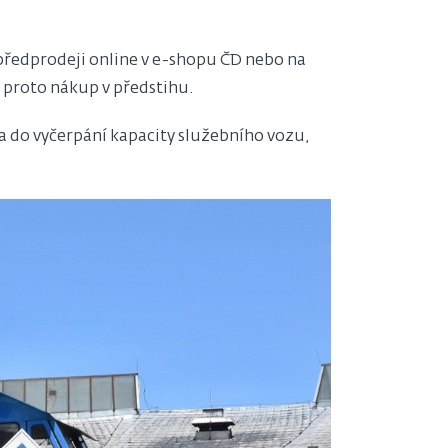
předprodeji online v e-shopu ČD nebo na
 proto nákup v předstihu.
a do vyčerpání kapacity služebního vozu,