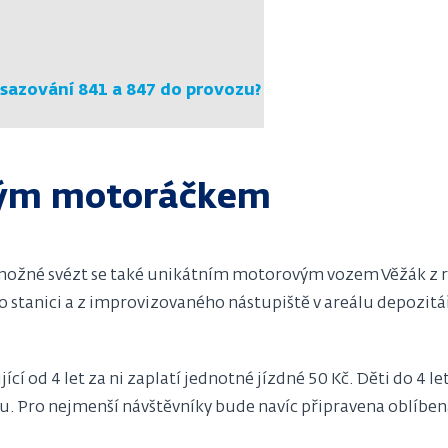
sazování 841 a 847 do provozu?
ckým motoráčkem
 možné svézt se také unikátním motorovým vozem Věžák z 
stanici a z improvizovaného nástupiště v areálu depozitář
ící od 4 let za ni zaplatí jednotné jízdné 50 Kč. Děti do 
. Pro nejmenší návštěvníky bude navíc připravena oblíben