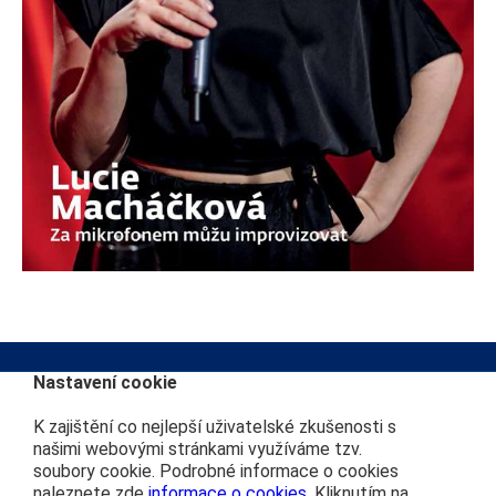
Nastavení cookie
K zajištění co nejlepší uživatelské zkušenosti s
Kontakt na redakci
Další webové stránky
našimi webovými stránkami využíváme tzv.
soubory cookie. Podrobné informace o cookies
info@cdprovas.cz
Můj vláček
naleznete zde
informace o cookies
. Kliknutím na