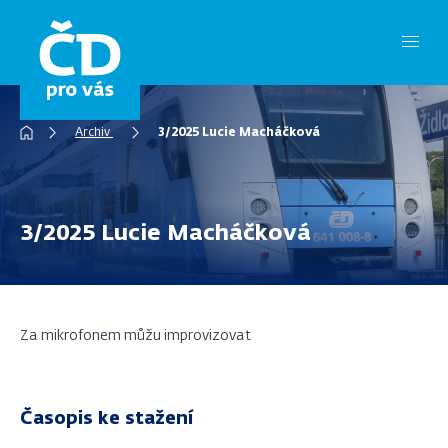
Přejít
k
hlavnímu
obsahu
Drobečková
Archiv
3/2025 Lucie Macháčková
navigace
3/2025 Lucie Macháčková
Za mikrofonem můžu improvizovat
Časopis ke stažení