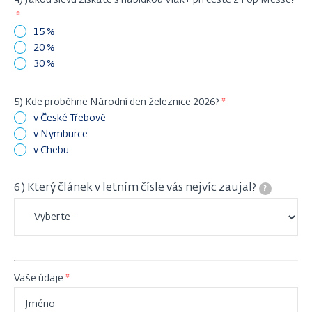
15 %
20 %
30 %
5) Kde proběhne Národní den železnice 2026?
v České Třebové
v Nymburce
v Chebu
6) Který článek v letním čísle vás nejvíc zaujal?
?
Vaše údaje
Jméno