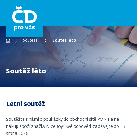
Přejít
k
hlavnímu
obsahu
Drobečková
Soutěže
Soutěž léto
navigace
Soutěž léto
Letní soutěž
Soutěžte s námi o poukázky do obchodní sítě PONT a na
nákup zboží značky NiceBoy! Své odpovědi zadávejte do 15.
srpna 2026.