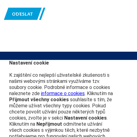
ODESLAT
Nastavení cookie
K zajištění co nejlepší uživatelské zkušenosti s
Kontakt na redakci
Další webové stránky
našimi webovými stránkami využíváme tzv.
soubory cookie. Podrobné informace o cookies
info@cdprovas.cz
Můj vláček
naleznete zde
informace o cookies
. Kliknutím na
ČD nostalgie
Přijmout všechny cookies
souhlasíte s tím, že
Vydavatel
Vlakem na výlet
můžeme užívat všechny typy cookies. Pokud
České dráhy, a.s.
chcete povolit užívání pouze některých typů
České dráhy
nábřeží Ludvíka Svobody 1222
cookies, zvolte je v sekci
Nastavení cookies
.
Osobní přeprava
110 15 Praha 1
Kliknutím na
Nepřijmout
odmítnete užívání
všech cookies s výjimkou těch, které nezbytně
IČO: 70994226
potřebujeme pro fungování našich webových