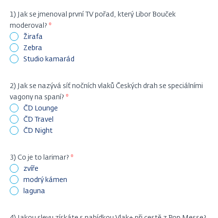
1) Jak se jmenoval první TV pořad, který Libor Bouček
moderoval?
Žirafa
Zebra
Studio kamarád
2) Jak se nazývá síť nočních vlaků Českých drah se speciálními
vagony na spaní?
ČD Lounge
ČD Travel
ČD Night
3) Co je to larimar?
zvíře
modrý kámen
laguna
4) Jakou slevu získáte s nabídkou Vlak+ při cestě z Pop Messe?