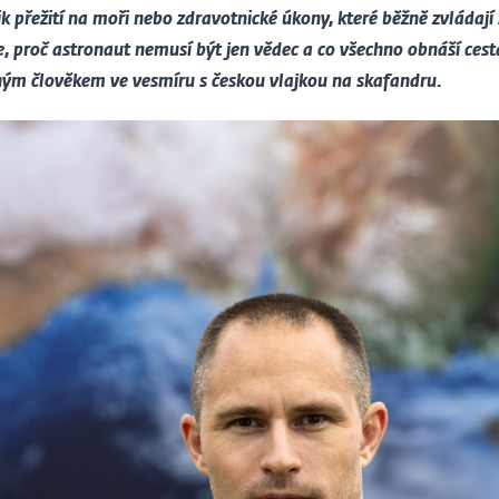
ik přežití na moři nebo zdravotnické úkony, které běžně zvládají
, proč astronaut nemusí být jen vědec a co všechno obnáší cesta
hým člověkem ve vesmíru s českou vlajkou na skafandru.