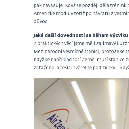
pak navazuje. Když se později dělá trénin
Americké moduly totiž po návratu z vesmíru 
důvod.
Jaké další dovednosti se během výcviku
Z praktických věcí jsme měli zajímavý kurz 
Mezinárodní vesmírné stanici, protože se t
Když se například fotí Země, musí stanice 
zataženo, a řešit i světelné podmínky – když