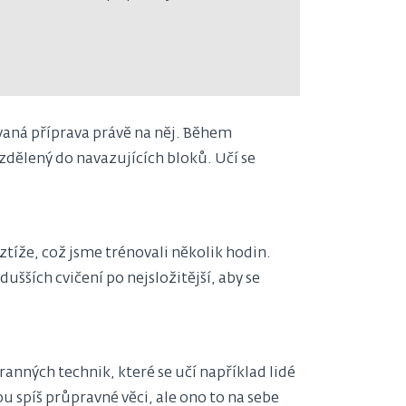
ovaná příprava právě na něj. Během
zdělený do navazujících bloků. Učí se
ztíže, což jsme trénovali několik hodin.
ších cvičení po nejsložitější, aby se
anných technik, které se učí například lidé
ou spíš průpravné věci, ale ono to na sebe