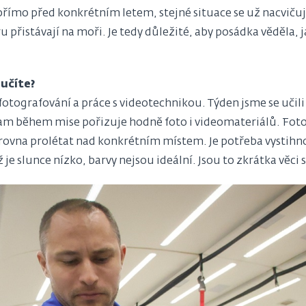
k přímo před konkrétním letem, stejné situace se už nacvi
přistávají na moři. Je tedy důležité, aby posádka věděla, j
 učíte?
fotografování a práce s videotechnikou. Týden jsme se učili
am během mise pořizuje hodně foto i videomateriálů. Foto
zrovna prolétat nad konkrétním místem. Je potřeba vystih
 je slunce nízko, barvy nejsou ideální. Jsou to zkrátka věci 