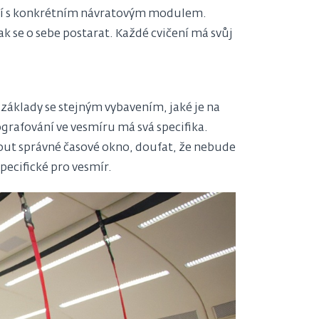
čují s konkrétním návratovým modulem.
ak se o sebe postarat. Každé cvičení má svůj
 základy se stejným vybavením, jaké je na
grafování ve vesmíru má svá specifika.
nout správné časové okno, doufat, že nebude
specifické pro vesmír.