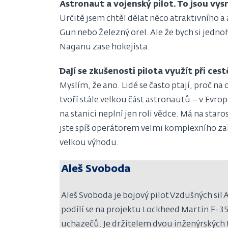
Astronaut a vojenský pilot. To jsou vys
Určitě jsem chtěl dělat něco atraktivního a a
Gun nebo Železný orel. Ale že bych si jedno
Naganu zase hokejista.
Dají se zkušenosti pilota využít při ces
Myslím, že ano. Lidé se často ptají, proč na 
tvoří stále velkou část astronautů – v Evro
na stanici neplní jen roli vědce. Má na sta
jste spíš operátorem velmi komplexního za
velkou výhodu.
Aleš Svoboda
Aleš Svoboda je bojový pilot Vzdušných sil 
podílí se na projektu Lockheed Martin F-35
uchazečů. Je držitelem dvou inženýrských t