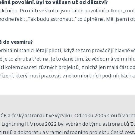
něná povolání. Byl to váš sen už od dětství?
kčního. Pro děti ve školce jsou tahle povolání celkem „cool“.
ho dne řekl: „Tak budu astronaut,“ to úplně ne. Měl jsem i 
tě do vesmíru?
orbitální stanici létají piloti, když se tam provádějí hlavně 
pě je to zhruba třetina. Je to dané tím, že vědec má velmi h
rosti kolem dvaceti různých projektů, z nichž jen malá část 
řízení, který musí pracovat v nekomfortních podmínkách a 
AČR a český astronaut ve výcviku. Od roku 2005 slouží v arm
 Lightning II. V roce 2022 byl vybrán do týmu astronautů 
itulů a doktorátu a v rámci národního projektu Česká cest