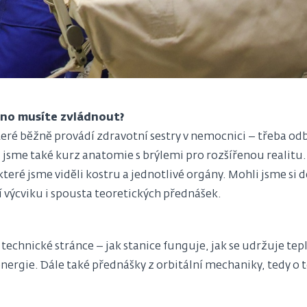
chno musíte zvládnout?
eré běžně provádí zdravotní sestry v nemocnici – třeba odbě
 jsme také kurz anatomie s brýlemi pro rozšířenou realitu.
 které jsme viděli kostru a jednotlivé orgány. Mohli jsme si
 výcviku i spousta teoretických přednášek.
technické stránce – jak stanice funguje, jak se udržuje tep
nergie. Dále také přednášky z orbitální mechaniky, tedy o to