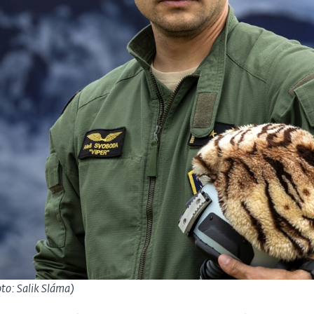
oto: Salik Sláma)