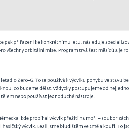
ste pak přiřazeni ke konkrétnímu letu, následuje specializ
ro všechny orbitální mise. Program trvá šest měsíců a je ro
 letadlo Zero-G. To se používá k výcviku pohybu ve stavu be
knou, co budeme dělat. Vždycky postupujeme od nejjednoduš
m tělem nebo používat jednoduché nástroje.
ěmecka, kde probíhal výcvik přežití na moři – soubor záchr
i hasičský výcvik. Lezli jsme bludištěm ve tmě a kouři. To js