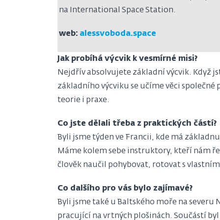
na International Space Station.
web:
alessvoboda.space
Jak probíhá výcvik k vesmírné misi?
Nejdřív absolvujete základní výcvik. Když j
základního výcviku se učíme věci společné p
teorie i praxe.
Co jste dělali třeba z praktických částí?
Byli jsme týden ve Francii, kde má základnu
Máme kolem sebe instruktory, kteří nám ře
člověk naučil pohybovat, rotovat s vlastní
Co dalšího pro vás bylo zajímavé?
Byli jsme také u Baltského moře na severu N
pracující na vrtných plošinách. Součástí byl 