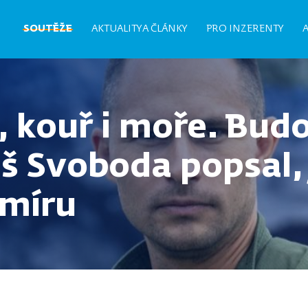
Hlavní
SOUTĚŽE
AKTUALITY A ČLÁNKY
PRO INZERENTY
navigace
, kouř i moře. Bud
eš Svoboda popsal,
smíru