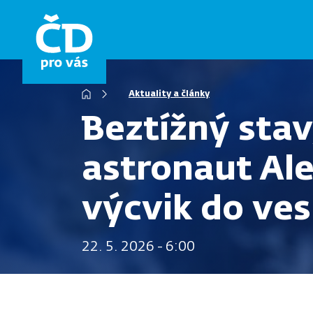
Přejít
k
hlavnímu
obsahu
Drobečková
Aktuality a články
navigace
Beztížný stav
astronaut Al
výcvik do ve
22. 5. 2026 - 6:00