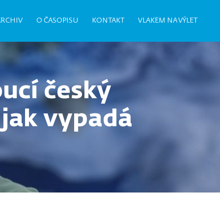
ARCHIV
O ČASOPISU
KONTAKT
VLAKEM NA VÝLET
oucí český
 jak vypadá