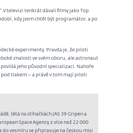
 V televizi tenkrát dávali filmy jako Top
období, kdy jsem chtěl být programátor, a po
vědecké experimenty. Pravda je, že piloti
luboké znalosti ve svém oboru, ale astronaut
odpovídá jeho původní specializaci. Nahoře
pod tlakem – a právě v tom mají piloti
ádě, létá na stíhačkách JAS 39 Gripen a
European Space Agency z více než 22 000
a do vesmíru se připravuje na českou misi